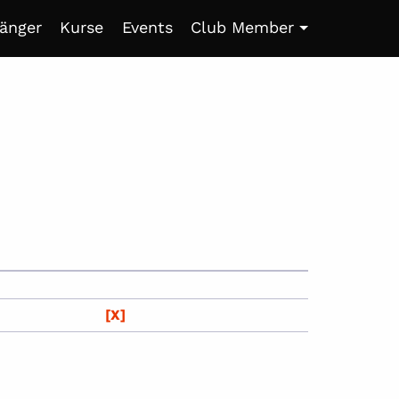
fänger
Kurse
Events
Club Member
[X]