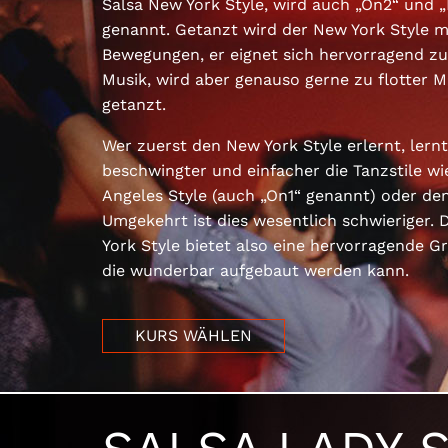
Salsa New York Style, wird auch „On2“ und
genannt. Getanzt wird der New York Style m
Bewegungen, er eignet sich hervorragend z
Musik, wird aber genauso gerne zu flotter
getanzt.
Wer zuerst den New York Style erlernt, lern
beschwingter und einfacher die Tanzstile wi
Angeles Style (auch „On1“ genannt) oder de
Umgekehrt ist dies wesentlich schwieriger. 
York Style bietet also eine hervorragende G
die wunderbar aufgebaut werden kann.
KURS WÄHLEN