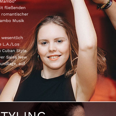
 „Mambo“
it fließenden
u romantischer
 Mambo Musik
t wesentlich
e L.A./Los
n Cuban Style.
Der Salsa New
rundlage, auf