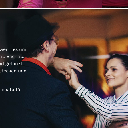
e wenn es um
ht. Bachata
nd getanzt
nstecken und
achata für