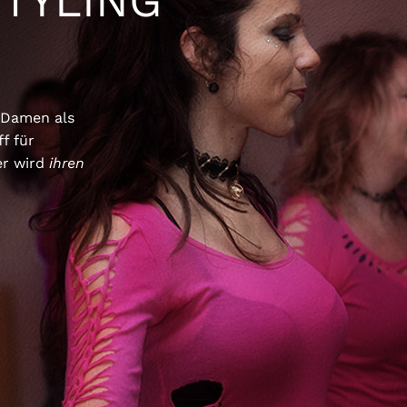
STYLING
 Damen als
f für
er wird
ihren