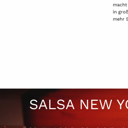
macht 
in gro
mehr S
SALSA NEW Y